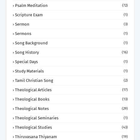
Psalm Meditation
(72)
Scripture Exam
(1)
Sermon
(3)
Sermons
(1)
Song Background
(1)
Song History
(16)
Special Days
(1)
Study Materials
(1)
Tamil Christian Song
(2)
Theological Articles
(17)
Theological Books
(13)
Theological Notes
(29)
Theological Seminaries
(1)
Theological Studies
(43)
Thiruvasana Thiyanam
(19)