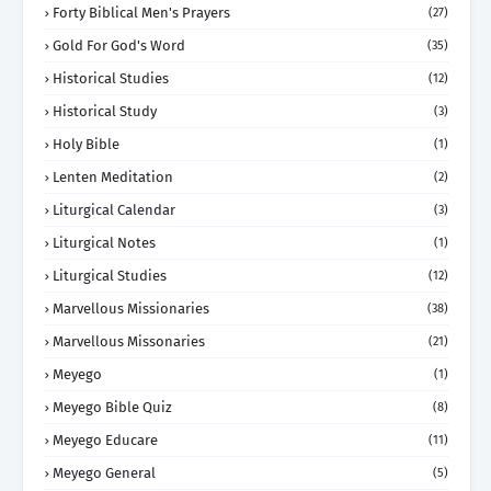
Forty Biblical Men's Prayers
(27)
Gold For God's Word
(35)
Historical Studies
(12)
Historical Study
(3)
Holy Bible
(1)
Lenten Meditation
(2)
Liturgical Calendar
(3)
Liturgical Notes
(1)
Liturgical Studies
(12)
Marvellous Missionaries
(38)
Marvellous Missonaries
(21)
Meyego
(1)
Meyego Bible Quiz
(8)
Meyego Educare
(11)
Meyego General
(5)