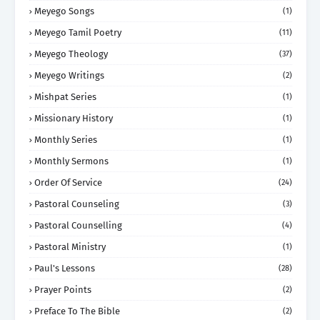
Meyego Songs
(1)
Meyego Tamil Poetry
(11)
Meyego Theology
(37)
Meyego Writings
(2)
Mishpat Series
(1)
Missionary History
(1)
Monthly Series
(1)
Monthly Sermons
(1)
Order Of Service
(24)
Pastoral Counseling
(3)
Pastoral Counselling
(4)
Pastoral Ministry
(1)
Paul's Lessons
(28)
Prayer Points
(2)
Preface To The Bible
(2)