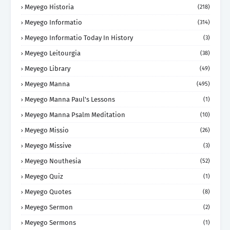
Meyego Historia
(218)
Meyego Informatio
(314)
Meyego Informatio Today In History
(3)
Meyego Leitourgia
(38)
Meyego Library
(49)
Meyego Manna
(495)
Meyego Manna Paul's Lessons
(1)
Meyego Manna Psalm Meditation
(10)
Meyego Missio
(26)
Meyego Missive
(3)
Meyego Nouthesia
(52)
Meyego Quiz
(1)
Meyego Quotes
(8)
Meyego Sermon
(2)
Meyego Sermons
(1)