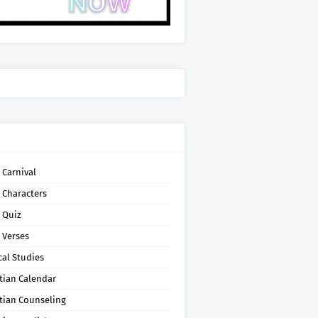
 Carnival
 Characters
 Quiz
 Verses
cal Studies
tian Calendar
tian Counseling