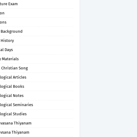
pture Exam
on
ons
 Background
 History
al Days
 Materials
 Christian Song
ogical Articles
logical Books
logical Notes
logical Seminaries
logical Studies
uvasana Thiyanam
uvsana Thiyanam