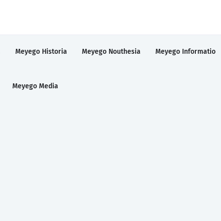
a
Meyego Historia
Meyego Nouthesia
Meyego Informatio
Meyego Media