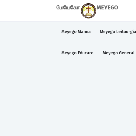
மேயேகோ
MEYEGO
Meyego Manna
Meyego Leitourgi
Meyego Educare
Meyego General