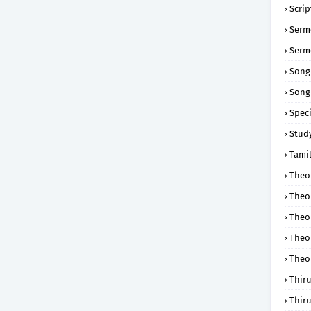
Scri
Serm
Serm
Song
Song
Speci
Study
Tamil
Theol
Theo
Theo
Theo
Theo
Thir
Thir