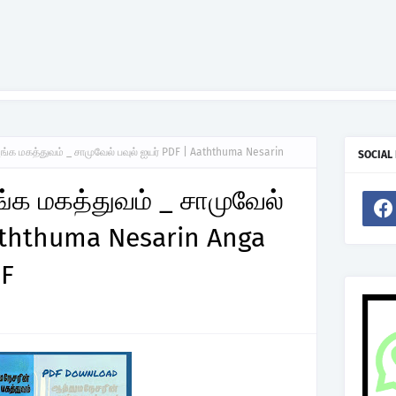
ங்க மகத்துவம் _ சாமுவேல் பவுல் ஐயர் PDF | Aaththuma Nesarin
SOCIAL
்க மகத்துவம் _ சாமுவேல்
Aaththuma Nesarin Anga
F