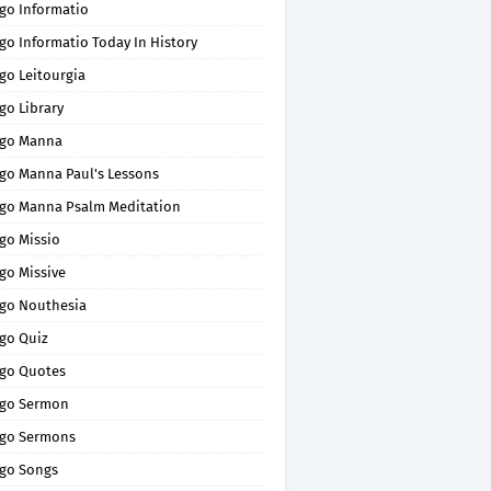
go Informatio
go Informatio Today In History
go Leitourgia
go Library
go Manna
go Manna Paul's Lessons
go Manna Psalm Meditation
go Missio
go Missive
go Nouthesia
go Quiz
go Quotes
go Sermon
go Sermons
go Songs