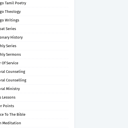
go Tamil Poetry
go Theology
go Writings
pat Series
onary History
hly Series
hly Sermons
 Of Service
oral Counseling
ral Counselling
ral Ministry
s Lessons
r Points
ce To The Bible
m Meditation