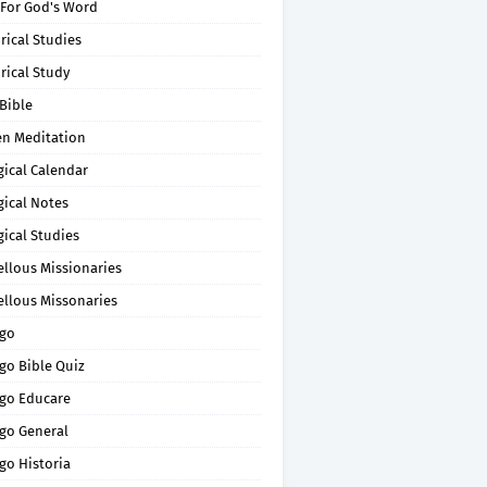
 For God's Word
rical Studies
rical Study
Bible
en Meditation
gical Calendar
gical Notes
gical Studies
ellous Missionaries
ellous Missonaries
go
go Bible Quiz
go Educare
go General
go Historia