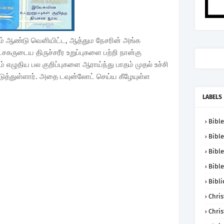
ஆம் ஆண்டு வெளியிட்ட, ஆத்தும நேசரின் அங்க
்சகருடைய திருச்சரீர உறுப்புகளை பற்றி நான்கு
் எழுதிய பல குறிப்புகளை ஆராய்ந்து பாதம் முதல் உச்சி
்துள்ளார். அதை டவுன்லோட் செய்ய கீழேயுள்ள
LABELS
Bible
Bible
Bible
Bible
Bibli
Chris
Chris