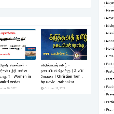
Meye
Meye
Meye
Mish
Missi
Mont
Mont
Order
Past
ிருதி பெண்கள் -
கிறித்தவத் தமிழ் -
ரர்கள் பற்றி என்ன
நடையியல் நோக்கு | டேவிட்
Pasto
ிறது ? | Women in
பிரபாகர் | Christian Tamil
Pasto
mirti Vedas
by David Prabhakar
Paul'
ber 10, 2022
October 17, 2022
Praye
Prefa
Psal