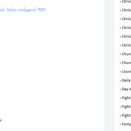
Chris
ின் அங்க மகத்துவம் PDF
Chri
Chris
Chris
Chri
Chri
Chur
Chur
Coun
Daily
Day I
Fight
Fight
Fight
y.
Forty