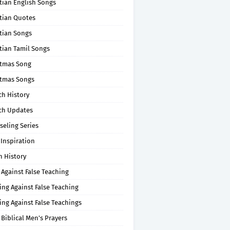
tian English Songs
stian Quotes
tian Songs
tian Tamil Songs
stmas Song
stmas Songs
ch History
ch Updates
seling Series
 Inspiration
n History
 Against False Teaching
ing Against False Teaching
ing Against False Teachings
 Biblical Men's Prayers