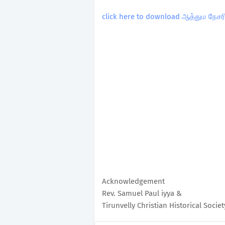
click here to download ஆத்தும நேசர
Acknowledgement
Rev. Samuel Paul iyya &
Tirunvelly Christian Historical Societ