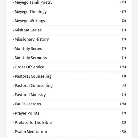
Meyego Tamil Poetry
(11)
Meyego Theology
(37)
Meyego Writings
(2)
Mishpat Series
(1)
Missionary History
(1)
Monthly Series
(1)
Monthly Sermons
(1)
Order Of Service
(24)
Pastoral Counseling
(3)
Pastoral Counselling
(4)
Pastoral Ministry
(1)
Paul's Lessons
(28)
Prayer Points
(2)
Preface To The Bible
(2)
Psalm Meditation
(72)