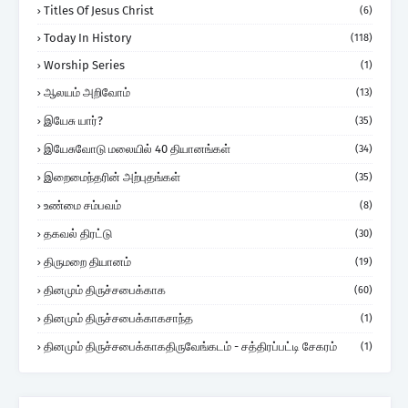
Titles Of Jesus Christ
(6)
Today In History
(118)
Worship Series
(1)
ஆலயம் அறிவோம்
(13)
இயேசு யார்?
(35)
இயேசுவோடு மலையில் 40 தியானங்கள்
(34)
இறைமைந்தரின் அற்புதங்கள்
(35)
உண்மை சம்பவம்
(8)
தகவல் திரட்டு
(30)
திருமறை தியானம்
(19)
தினமும் திருச்சபைக்காக
(60)
தினமும் திருச்சபைக்காகசாந்த
(1)
தினமும் திருச்சபைக்காகதிருவேங்கடம் - சத்திரப்பட்டி சேகரம்
(1)