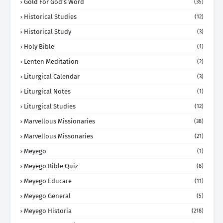
Gold For God's Word
(35)
Historical Studies
(12)
Historical Study
(3)
Holy Bible
(1)
Lenten Meditation
(2)
Liturgical Calendar
(3)
Liturgical Notes
(1)
Liturgical Studies
(12)
Marvellous Missionaries
(38)
Marvellous Missonaries
(21)
Meyego
(1)
Meyego Bible Quiz
(8)
Meyego Educare
(11)
Meyego General
(5)
Meyego Historia
(218)