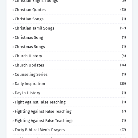
Christian English Songs
(8)
Christian Quotes
(13)
Christian Songs
(1)
Christian Tamil Songs
(57)
Christmas Song
(1)
Christmas Songs
(1)
Church History
(4)
Church Updates
(34)
Counseling Series
(1)
Daily Inspiration
(20)
Day In History
(1)
Fight Against False Teaching
(1)
Fighting Against False Teaching
(7)
Fighting Against False Teachings
(1)
Forty Biblical Men's Prayers
(27)