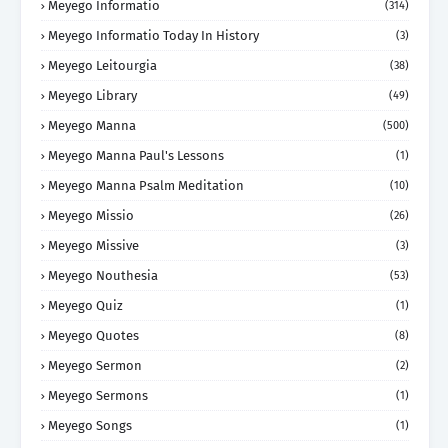
Meyego Informatio
(314)
Meyego Informatio Today In History
(3)
Meyego Leitourgia
(38)
Meyego Library
(49)
Meyego Manna
(500)
Meyego Manna Paul's Lessons
(1)
Meyego Manna Psalm Meditation
(10)
Meyego Missio
(26)
Meyego Missive
(3)
Meyego Nouthesia
(53)
Meyego Quiz
(1)
Meyego Quotes
(8)
Meyego Sermon
(2)
Meyego Sermons
(1)
Meyego Songs
(1)