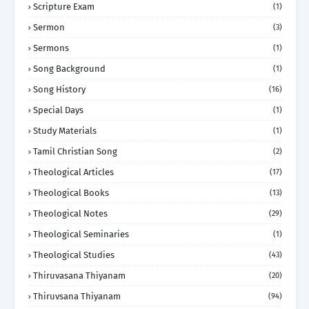
Scripture Exam
(1)
Sermon
(3)
Sermons
(1)
Song Background
(1)
Song History
(16)
Special Days
(1)
Study Materials
(1)
Tamil Christian Song
(2)
Theological Articles
(17)
Theological Books
(13)
Theological Notes
(29)
Theological Seminaries
(1)
Theological Studies
(43)
Thiruvasana Thiyanam
(20)
Thiruvsana Thiyanam
(94)