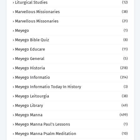
Liturgical Studies
(12)
Marvellous Missionaries
(38)
Marvellous Missonaries
(21)
Meyego
(1)
Meyego Bible Quiz
(8)
Meyego Educare
(11)
Meyego General
(5)
Meyego Historia
(218)
Meyego Informatio
(314)
Meyego Informatio Today In History
(3)
Meyego Leitourgia
(38)
Meyego Library
(49)
Meyego Manna
(499)
Meyego Manna Paul's Lessons
(1)
Meyego Manna Psalm Meditation
(10)