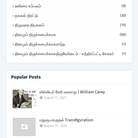
உண்மை சம்பவம்
(8)
தகவல் திரட்டு
(30)
திருமறை தியானம்
(19)
தினமும் திருச்சபைக்காக
(60)
தினமும் திருச்சபைக்காகசாந்த
(1)
தினமும் திருச்சபைக்காகதிருவேங்கடம் - சத்திரப்பட்டி சேகரம்
(1)
Popular Posts
வில்லியம் கேரி வரலாறு | William Carey
August 17, 2021
மறுரூபமாகுதல் Transfiguration
August 07, 2026