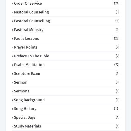
Order Of Service
(24)
Pastoral Counseling
(3)
Pastoral Counselling
(4)
Pastoral Ministry
(1)
Paul's Lessons
(28)
Prayer Points
(2)
Preface To The Bible
(2)
Psalm Meditation
(72)
Scripture Exam
(1)
Sermon
(3)
Sermons
(1)
Song Background
(1)
Song History
(16)
Special Days
(1)
Study Materials
(1)