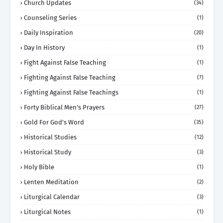
Church Updates
(34)
Counseling Series
(1)
Daily Inspiration
(20)
Day In History
(1)
Fight Against False Teaching
(1)
Fighting Against False Teaching
(7)
Fighting Against False Teachings
(1)
Forty Biblical Men's Prayers
(27)
Gold For God's Word
(35)
Historical Studies
(12)
Historical Study
(3)
Holy Bible
(1)
Lenten Meditation
(2)
Liturgical Calendar
(3)
Liturgical Notes
(1)