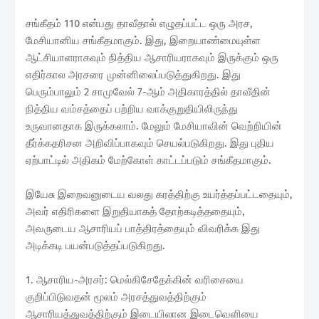
சங்கீதம் 110 என்பது தாவீதால் எழுதப்பட்ட ஒரு அரச,
மேசியானிய சங்கீதமாகும். இது, இறையாண்மையுள்ள
ஆட்சியாளராகவும் நித்திய ஆசாரியராகவும் இருக்கும் ஒரு
எதிர்கால அரசரை முன்னிலைப்படுத்துகிறது. இது
பெரும்பாலும் 2 சாமுவேல் 7-ஆம் அதிகாரத்தில் தாவீதின்
நித்திய வம்சத்தைப் பற்றிய வாக்குறுதியிலிருந்து
உருவானதாக இருக்கலாம். மேலும் மேசியாவின் வெற்றியின்
தீர்க்கதரிசன அறிவிப்பாகவும் செயல்படுகிறது. இது புதிய
ஏற்பாட்டில் அதிகம் மேற்கோள் காட்டப்படும் சங்கீதமாகும்.
இயேசு இறைவனுடைய வலது கரத்திற்கு உயர்த்தப்பட்டதையும்,
அவர் எதிரிகளை இறுதியாகத் தோற்கடித்ததையும்,
அவருடைய ஆசாரியப் பாத்திரத்தையும் விவரிக்க இது
அடிக்கடி பயன்படுத்தப்படுகிறது.
1. ஆசாரிய-அரசர்: மெல்கிசேதேக்கின் வரிசையை
குறிப்பிடுவதன் மூலம் அரசத்துவத்திற்கும்
ஆசாரியத்துவத்திற்கும் இடையிலான இடைவெளியை