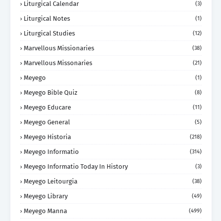
Liturgical Calendar
(3)
Liturgical Notes
(1)
Liturgical Studies
(12)
Marvellous Missionaries
(38)
Marvellous Missonaries
(21)
Meyego
(1)
Meyego Bible Quiz
(8)
Meyego Educare
(11)
Meyego General
(5)
Meyego Historia
(218)
Meyego Informatio
(314)
Meyego Informatio Today In History
(3)
Meyego Leitourgia
(38)
Meyego Library
(49)
Meyego Manna
(499)