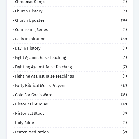
Christmas Songs
(1)
Church History
(4)
Church Updates
(34)
Counseling Series
(1)
Daily Inspiration
(20)
Day In History
(1)
Fight Against False Teaching
(1)
Fighting Against False Teaching
(7)
Fighting Against False Teachings
(1)
Forty Biblical Men's Prayers
(27)
Gold For God's Word
(35)
Historical Studies
(12)
Historical Study
(3)
Holy Bible
(1)
Lenten Meditation
(2)