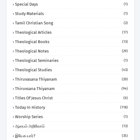
Special Days
(1)
Study Materials
(1)
Tamil Christian Song
(2)
Theological Articles
(17)
Theological Books
(13)
Theological Notes
(29)
Theological Seminaries
(1)
Theological Studies
(43)
Thiruvasana Thiyanam
(20)
Thiruvsana Thiyanam
(94)
Titles Of Jesus Christ
(6)
Today In History
(118)
Worship Series
(1)
ஆலயம் அறிவோம்
(13)
இயேசு யார்?
(35)