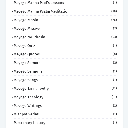
Meyego Manna Paul's Lessons
(1)
Meyego Manna Psalm Meditation
(10)
Meyego Missio
(26)
Meyego Missive
(3)
Meyego Nouthesia
(53)
Meyego Quiz
(1)
Meyego Quotes
(8)
Meyego Sermon
(2)
Meyego Sermons
(1)
Meyego Songs
(1)
Meyego Tamil Poetry
(11)
Meyego Theology
(37)
Meyego Writings
(2)
Mishpat Series
(1)
Missionary History
(1)