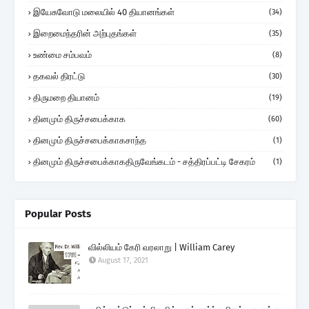
இயேசுவோடு மலையில் 40 தியானங்கள்
(34)
இறைமைந்தரின் அற்புதங்கள்
(35)
உண்மை சம்பவம்
(8)
தகவல் திரட்டு
(30)
திருமறை தியானம்
(19)
தினமும் திருச்சபைக்காக
(60)
தினமும் திருச்சபைக்காகசாந்த
(1)
தினமும் திருச்சபைக்காகதிருவேங்கடம் - சத்திரப்பட்டி சேகரம்
(1)
Popular Posts
வில்லியம் கேரி வரலாறு | William Carey
August 17, 2021