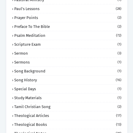
Paul's Lessons
(28)
Prayer Points
(2)
Preface To The Bible
(2)
Psalm Meditation
(72)
Scripture Exam
(1)
Sermon
(3)
Sermons
(1)
Song Background
(1)
Song History
(16)
Special Days
(1)
Study Materials
(1)
Tamil Christian Song
(2)
Theological Articles
(17)
Theological Books
(13)