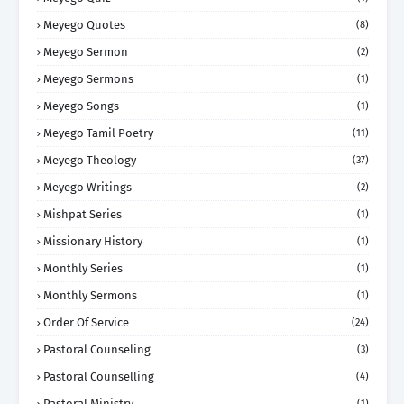
Meyego Quotes
(8)
Meyego Sermon
(2)
Meyego Sermons
(1)
Meyego Songs
(1)
Meyego Tamil Poetry
(11)
Meyego Theology
(37)
Meyego Writings
(2)
Mishpat Series
(1)
Missionary History
(1)
Monthly Series
(1)
Monthly Sermons
(1)
Order Of Service
(24)
Pastoral Counseling
(3)
Pastoral Counselling
(4)
Pastoral Ministry
(1)