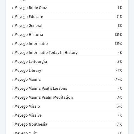
Meyego Bible Quiz
(8)
Meyego Educare
(11)
Meyego General
(5)
Meyego Historia
(218)
Meyego Informatio
(314)
Meyego Informatio Today In History
(3)
Meyego Leitourgia
(38)
Meyego Library
(49)
Meyego Manna
(496)
Meyego Manna Paul's Lessons
(1)
Meyego Manna Psalm Meditation
(10)
Meyego Missio
(26)
Meyego Missive
(3)
Meyego Nouthesia
(52)
Meyego Quiz
(1)