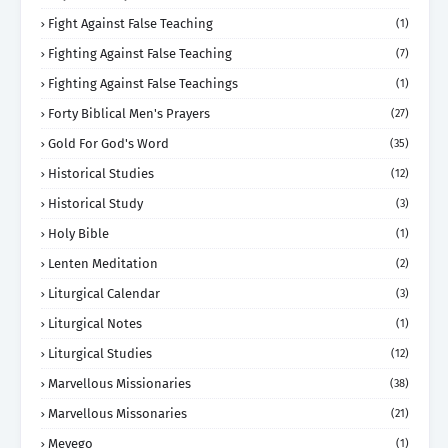
Fight Against False Teaching
(1)
Fighting Against False Teaching
(7)
Fighting Against False Teachings
(1)
Forty Biblical Men's Prayers
(27)
Gold For God's Word
(35)
Historical Studies
(12)
Historical Study
(3)
Holy Bible
(1)
Lenten Meditation
(2)
Liturgical Calendar
(3)
Liturgical Notes
(1)
Liturgical Studies
(12)
Marvellous Missionaries
(38)
Marvellous Missonaries
(21)
Meyego
(1)