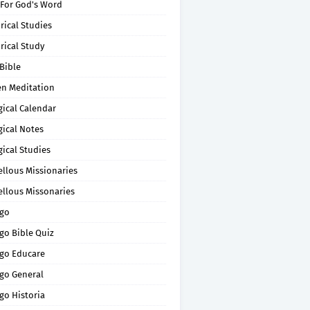
 For God's Word
rical Studies
rical Study
Bible
en Meditation
gical Calendar
gical Notes
gical Studies
ellous Missionaries
ellous Missonaries
go
go Bible Quiz
go Educare
go General
go Historia