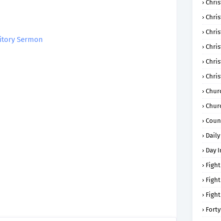
Chris
Chri
Chris
sitory Sermon
Chris
Chri
Chri
Chur
Chur
Coun
Daily
Day I
Fight
Fight
Fight
Forty