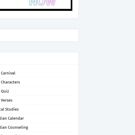
 Carnival
 Characters
 Quiz
 Verses
cal Studies
tian Calendar
tian Counseling