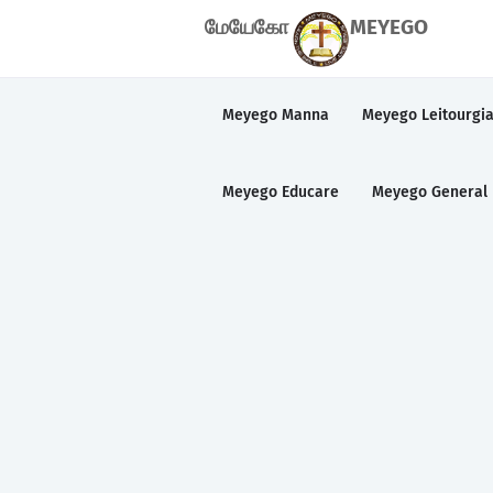
மேயேகோ
MEYEGO
Meyego Manna
Meyego Leitourgi
Meyego Educare
Meyego General