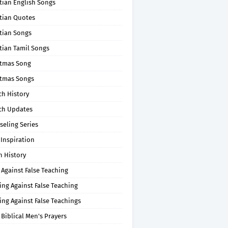
tian English Songs
stian Quotes
tian Songs
tian Tamil Songs
stmas Song
stmas Songs
ch History
ch Updates
seling Series
 Inspiration
n History
 Against False Teaching
ing Against False Teaching
ing Against False Teachings
 Biblical Men's Prayers