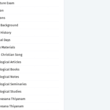
pture Exam
on
ons
 Background
 History
al Days
 Materials
 Christian Song
ogical Articles
logical Books
logical Notes
logical Seminaries
logical Studies
uvasana Thiyanam
uvsana Thiyanam