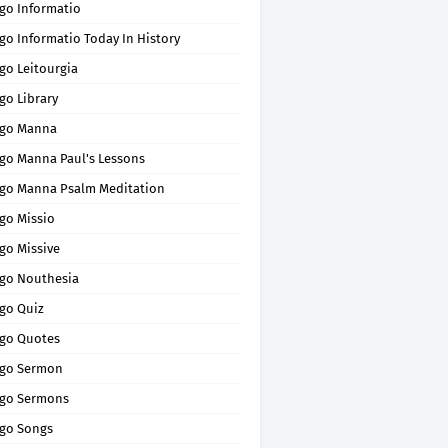
go Informatio
go Informatio Today In History
go Leitourgia
go Library
go Manna
go Manna Paul's Lessons
go Manna Psalm Meditation
go Missio
go Missive
go Nouthesia
go Quiz
go Quotes
go Sermon
go Sermons
go Songs