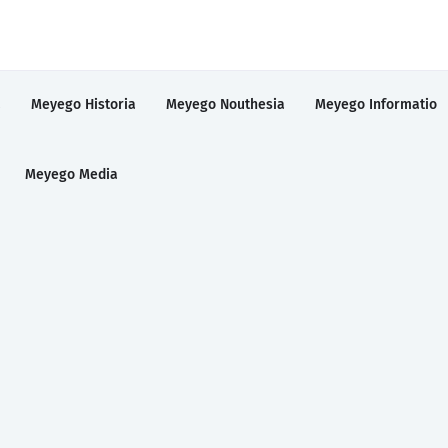
a
Meyego Historia
Meyego Nouthesia
Meyego Informatio
Meyego Media