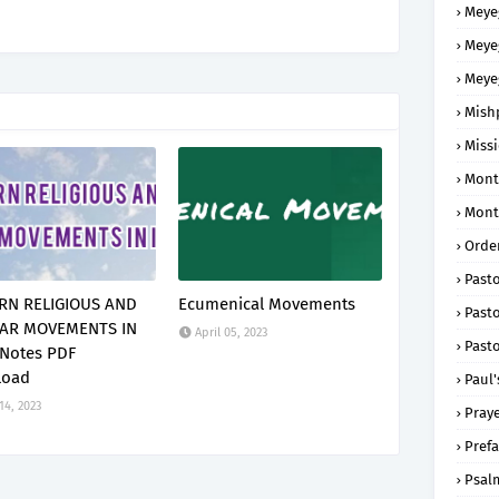
Meye
Meye
Meye
Mish
Missi
Mont
Mont
Order
Past
N RELIGIOUS AND
Ecumenical Movements
Pasto
AR MOVEMENTS IN
April 05, 2023
Pasto
 Notes PDF
load
Paul'
 14, 2023
Praye
Prefa
Psal