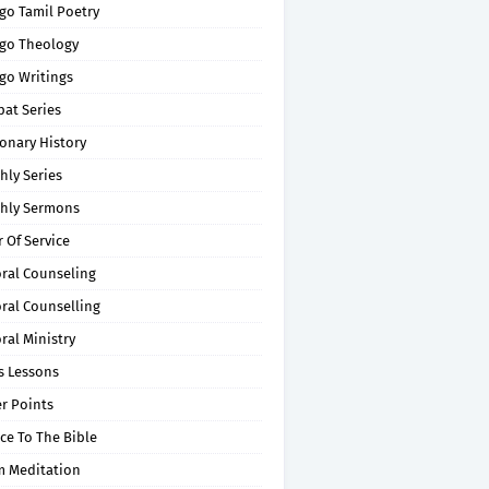
go Tamil Poetry
go Theology
go Writings
pat Series
onary History
hly Series
hly Sermons
 Of Service
oral Counseling
ral Counselling
ral Ministry
s Lessons
r Points
ce To The Bible
m Meditation