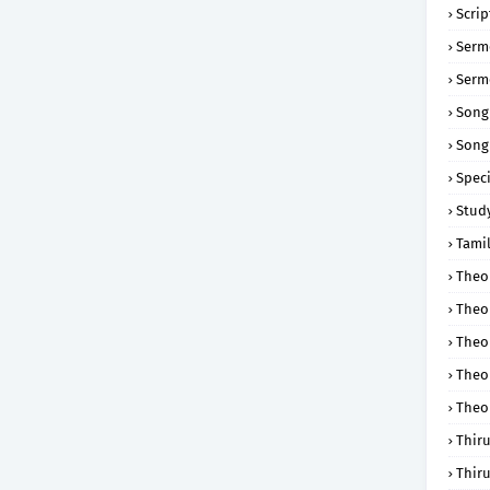
Scri
Serm
Serm
Song
Song
Speci
Study
Tamil
Theol
Theo
Theo
Theo
Theo
Thir
Thir