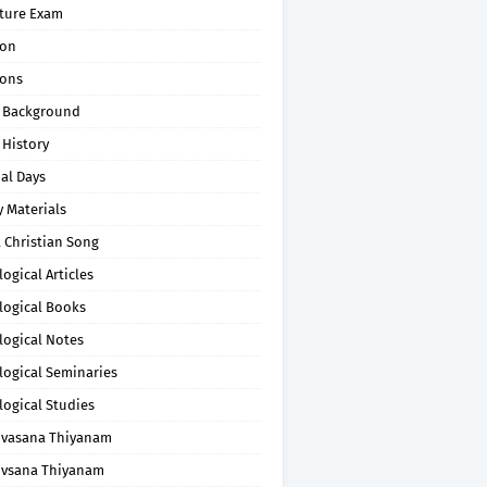
pture Exam
on
ons
 Background
 History
al Days
 Materials
 Christian Song
ogical Articles
logical Books
logical Notes
logical Seminaries
logical Studies
uvasana Thiyanam
uvsana Thiyanam