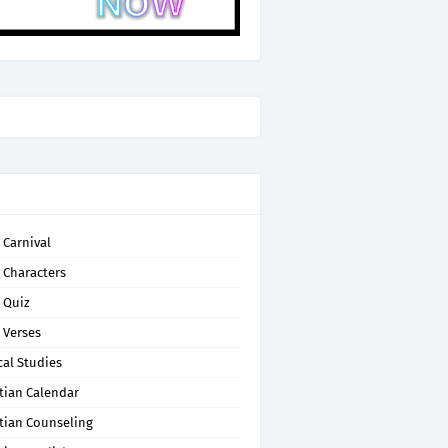
 Carnival
 Characters
 Quiz
 Verses
cal Studies
tian Calendar
tian Counseling