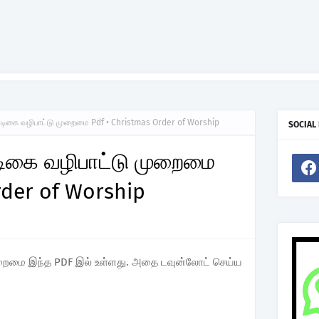
பண்டிகை வழிபாட்டு முறைமை Pdf • Christmas Order of Worship
SOCIAL
ண்டிகை வழிபாட்டு முறைமை
rder of Worship
 முறைமை இந்த PDF இல் உள்ளது. அதை டவுன்லோட் செய்ய