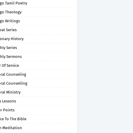
go Tamil Poetry
go Theology
go Writings
pat Series
onary History
hly Series
hly Sermons
 Of Service
oral Counseling
ral Counselling
ral Ministry
s Lessons
r Points
ce To The Bible
m Meditation