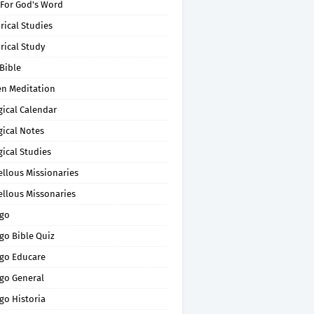
 For God's Word
rical Studies
rical Study
Bible
en Meditation
gical Calendar
gical Notes
gical Studies
ellous Missionaries
ellous Missonaries
go
go Bible Quiz
go Educare
go General
go Historia