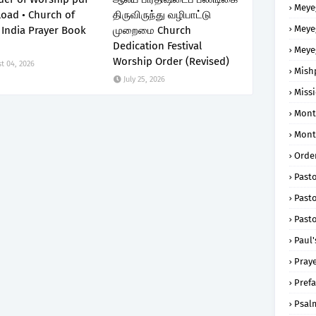
Meye
oad • Church of
திருவிருந்து வழிபாட்டு
Meye
 India Prayer Book
முறைமை Church
Dedication Festival
Meye
Worship Order (Revised)
t 04, 2026
Mish
July 25, 2026
Missi
Mont
Mont
Order
Past
Pasto
Pasto
Paul'
Praye
Prefa
Psal