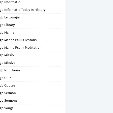
go Informatio
go Informatio Today In History
go Leitourgia
go Library
go Manna
go Manna Paul's Lessons
go Manna Psalm Meditation
go Missio
go Missive
go Nouthesia
go Quiz
go Quotes
go Sermon
go Sermons
go Songs