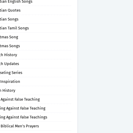
tian English Songs
stian Quotes
tian Songs
tian Tamil Songs
stmas Song
stmas Songs
ch History
ch Updates
seling Series
 Inspiration
n History
 Against False Teaching
ing Against False Teaching
ing Against False Teachings
 Biblical Men's Prayers