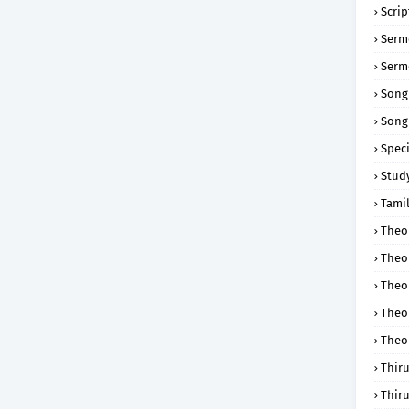
Scri
Serm
Serm
Song
Song
Speci
Study
Tamil
Theol
Theo
Theo
Theo
Theo
Thir
Thir