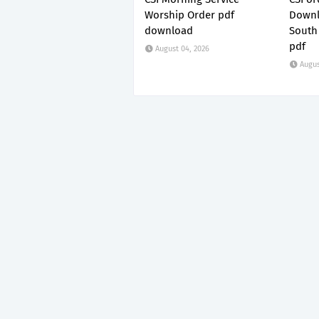
Worship Order pdf
Downl
download
South
pdf
August 04, 2026
Augus