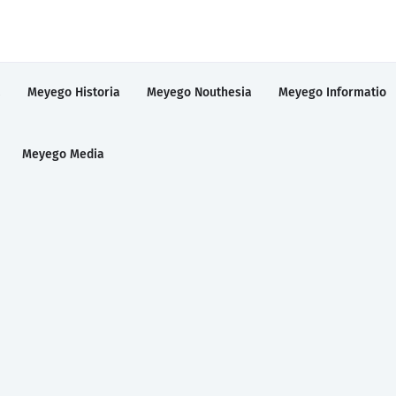
a
Meyego Historia
Meyego Nouthesia
Meyego Informatio
Meyego Media