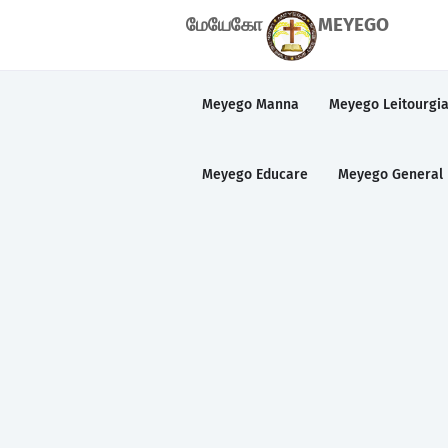
மேயேகோ
MEYEGO
Meyego Manna
Meyego Leitourgi
Meyego Educare
Meyego General