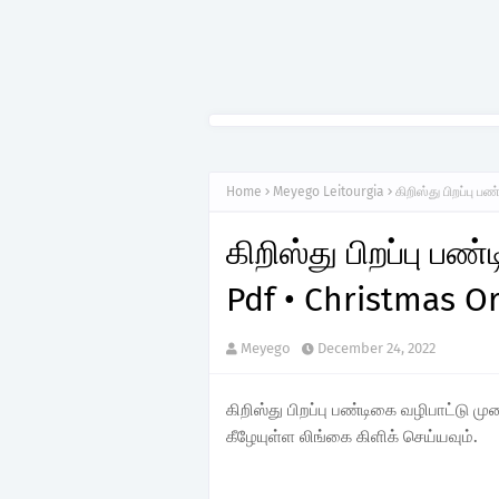
Home
Meyego Leitourgia
கிறிஸ்து பிறப்பு 
கிறிஸ்து பிறப்பு ப
Pdf • Christmas O
Meyego
December 24, 2022
கிறிஸ்து பிறப்பு பண்டிகை வழிபாட்டு
கீழேயுள்ள லிங்கை கிளிக் செய்யவும்.