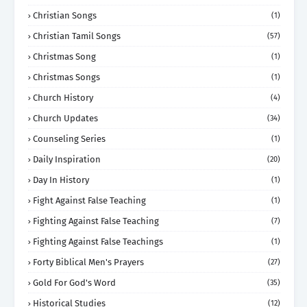
Christian Songs
(1)
Christian Tamil Songs
(57)
Christmas Song
(1)
Christmas Songs
(1)
Church History
(4)
Church Updates
(34)
Counseling Series
(1)
Daily Inspiration
(20)
Day In History
(1)
Fight Against False Teaching
(1)
Fighting Against False Teaching
(7)
Fighting Against False Teachings
(1)
Forty Biblical Men's Prayers
(27)
Gold For God's Word
(35)
Historical Studies
(12)