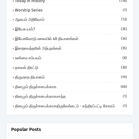
Today In History
(118)
Worship Series
(1)
ஆலயம் அறிவோம்
(13)
இயேசு யார்?
(35)
இயேசுவோடு மலையில் 40 தியானங்கள்
(34)
இறைமைந்தரின் அற்புதங்கள்
(35)
உண்மை சம்பவம்
(8)
தகவல் திரட்டு
(30)
திருமறை தியானம்
(19)
தினமும் திருச்சபைக்காக
(60)
தினமும் திருச்சபைக்காகசாந்த
(1)
தினமும் திருச்சபைக்காகதிருவேங்கடம் - சத்திரப்பட்டி சேகரம்
(1)
Popular Posts