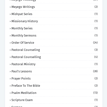
Meyego Writings
(2)
Mishpat Series
(1)
Missionary History
(1)
Monthly Series
(1)
Monthly Sermons
(1)
Order Of Service
(24)
Pastoral Counseling
(3)
Pastoral Counselling
(4)
Pastoral Ministry
(1)
Paul's Lessons
(28)
Prayer Points
(2)
Preface To The Bible
(2)
Psalm Meditation
(72)
Scripture Exam
(1)