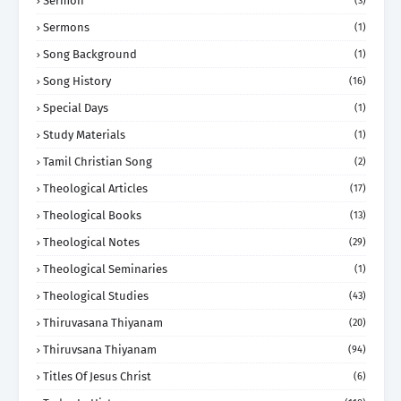
Sermon
(3)
Sermons
(1)
Song Background
(1)
Song History
(16)
Special Days
(1)
Study Materials
(1)
Tamil Christian Song
(2)
Theological Articles
(17)
Theological Books
(13)
Theological Notes
(29)
Theological Seminaries
(1)
Theological Studies
(43)
Thiruvasana Thiyanam
(20)
Thiruvsana Thiyanam
(94)
Titles Of Jesus Christ
(6)