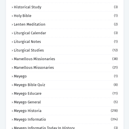
Historical Study
(3)
Holy Bible
(1)
Lenten Meditation
(2)
Liturgical Calendar
(3)
Liturgical Notes
(1)
Liturgical Studies
(12)
Marvellous Missionaries
(38)
Marvellous Missonaries
(21)
Meyego
(1)
Meyego Bible Quiz
(8)
Meyego Educare
(11)
Meyego General
(5)
Meyego Historia
(218)
Meyego Informatio
(314)
Meyego Informatio Today In History
(3)