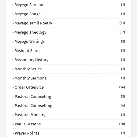
Meyego Sermons
(1)
Meyego Songs
(1)
Meyego Tamil Poetry
(11)
Meyego Theology
(37)
Meyego Writings
(2)
Mishpat Series
(1)
Missionary History
(1)
Monthly Series
(1)
Monthly Sermons
(1)
Order Of Service
(24)
Pastoral Counseling
(3)
Pastoral Counselling
(4)
Pastoral Ministry
(1)
Paul's Lessons
(28)
Prayer Points
(2)