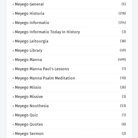
Meyego General
(5)
Meyego Historia
(218)
Meyego Informatio
(314)
Meyego Informatio Today In History
(3)
Meyego Leitourgia
(38)
Meyego Library
(49)
Meyego Manna
(499)
Meyego Manna Paul's Lessons
(1)
Meyego Manna Psalm Meditation
(10)
Meyego Missio
(26)
Meyego Missive
(3)
Meyego Nouthesia
(53)
Meyego Quiz
(1)
Meyego Quotes
(8)
Meyego Sermon
(2)