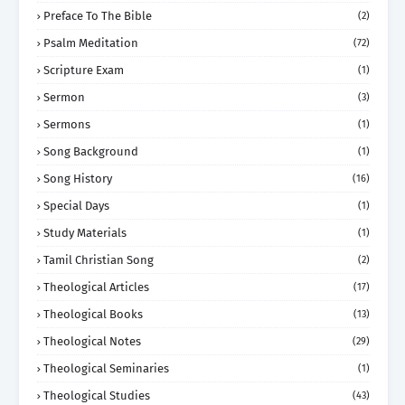
Preface To The Bible
(2)
Psalm Meditation
(72)
Scripture Exam
(1)
Sermon
(3)
Sermons
(1)
Song Background
(1)
Song History
(16)
Special Days
(1)
Study Materials
(1)
Tamil Christian Song
(2)
Theological Articles
(17)
Theological Books
(13)
Theological Notes
(29)
Theological Seminaries
(1)
Theological Studies
(43)