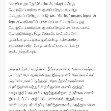
"கார்போ ஞாயிறு" (Garbo Sunday) அல்லது
தொழுநோயாளியைக் குணப்படுத்துதல் என்று
அழைக்கப்படுகிறது. In Syriac, "Garbo" means leper or
leprosy. ஏனெனில் நற்செய்தி வாசிப்பு இயேசு ஒரு
தொழுநோயாளியைக் குணப்படுத்துவதை மையமாகக்
கொண்டுள்ளது. இது தெய்வீக சுத்திகரிப்பின்
முக்கியத்துவத்தைக் குறிக்கிறது, விசுவாசிகள்
தவக்காலத்தின் போது சுத்திகரிப்பை நாடுமாறு
வலியுறுத்துகிறது.
தென்னிந்திய திருச்சபை இந்த ஞாயிறை "குணப்படுத்தும்
ஞாயிறு" ஆக ஆசரிக்கிறது. இந்த நாளில் தேவாலயங்கள்
தெய்வீக குணப்படுத்துதல், நோயுற்றவர்களுக்கான
பிரார்த்தனை மற்றும் கிறிஸ்துவின் குணப்படுத்தும்
ஊழியத்தில் கவனம் செலுத்துகின்றன. திருச்சபைகளால்
திட்டமிடப்பட்ட குறிப்பிட்ட சேவைகள் மற்றும் வேத
வாசிப்புகளுடன், சிறப்பு பிரார்த்தனைகள், மருத்துவமனை
வருகைகள் மற்றும் முழுமையான குணப்படுத்துதலை