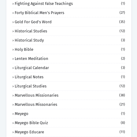
Fighting Against False Teachings
(1)
Forty Biblical Men's Prayers
(27)
Gold For God's Word
(35)
Historical Studies
(12)
Historical Study
(3)
Holy Bible
(1)
Lenten Meditation
(2)
Liturgical Calendar
(3)
Liturgical Notes
(1)
Liturgical Studies
(12)
Marvellous Missionaries
(38)
Marvellous Missonaries
(21)
Meyego
(1)
Meyego Bible Quiz
(8)
Meyego Educare
(11)